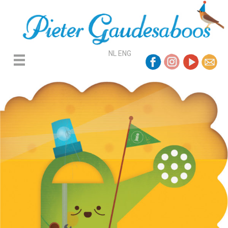
NL
ENG