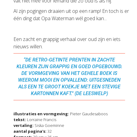
valt niet mee voor iemand die zo oud is als hij.
Al zijn pogingen draaien uit op een ramp! En toch is er
één ding dat Opa Waterman wél goed kan...
Een zacht en grappig verhaal over oud zijn en iets
nieuws willen.
“DE RETRO-GETINTE PRENTEN IN ZACHTE
KLEUREN ZIJN GRAPPIG EN GOED OPGEBOUWD.
DE VORMGEVING VAN HET GEHELE BOEK IS
WEEROM MOOI EN OPVALLEND: UITGESNEDEN
ALS EEN TE GROOT KOEKJE MET EEN STEVIGE
KARTONNEN KAFT.” (DE LEESWELP)
illustraties en vormgeving:
Pieter Gaudesaboos
tekst:
Lorraine Francis
vertaling:
Siska Goeminne
aantal pagina's:
32
formaat:
20 cm x 25 cm